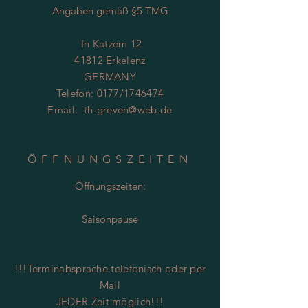
Angaben gemäß §5 TMG
In Katzem 12
41812 Erkelenz
GERMANY
Telefon: 0177/1746474
Email:
th-greven@web.de
ÖFFNUNGSZEITEN
Öffnungszeiten:
Saisonpause
!!!Terminabsprache telefonisch oder per
Mail
JEDER Zeit möglich!!!