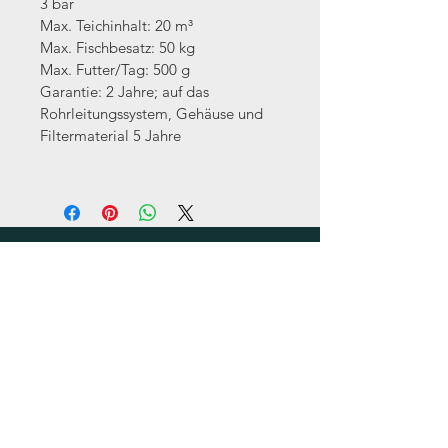
3 bar
Max. Teichinhalt: 20 m³
Max. Fischbesatz: 50 kg
Max. Futter/Tag: 500 g
Garantie: 2 Jahre; auf das 
Rohrleitungssystem, Gehäuse und 
Filtermaterial 5 Jahre
UNSER GESCHÄFT
Angaben gemäß §5 TMG
In Katzem 12
41812 Erkelenz
GERMANY