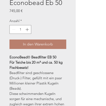
Econobead Eb 50
Preis
745,00 €
Anzahl
*
In den Warenkorb
EconoBead
®
 Beadfilter EB 50
Für Teiche bis 20 m³ und ca. 50 kg 
Fischbesatz!
Beadfilter sind geschlossene 
(Druck-) Filter, gefüllt mit ein paar 
Millionen kleiner Plastik Kugeln 
(Beads).
Diese schwimmenden Kugeln 
sorgen für eine mechanische, und 
zugleich wegen ihrer extrem hohen 