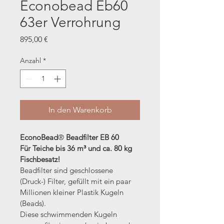
Econobead Eb60
63er Verrohrung
Preis
895,00 €
Anzahl
*
In den Warenkorb
EconoBead
®
 Beadfilter EB 60
Für Teiche bis 36 m³ und ca. 80 kg 
Fischbesatz!
Beadfilter sind geschlossene 
(Druck-) Filter, gefüllt mit ein paar 
Millionen kleiner Plastik Kugeln 
(Beads).
Diese schwimmenden Kugeln 