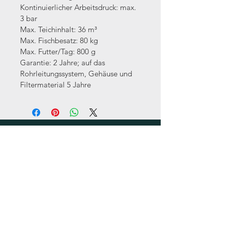
Kontinuierlicher Arbeitsdruck: max. 
3 bar
Max. Teichinhalt: 36 m³
Max. Fischbesatz: 80 kg
Max. Futter/Tag: 800 g
Garantie: 2 Jahre; auf das 
Rohrleitungssystem, Gehäuse und 
Filtermaterial 5 Jahre
UNSER GESCHÄFT
Angaben gemäß §5 TMG
In Katzem 12
41812 Erkelenz