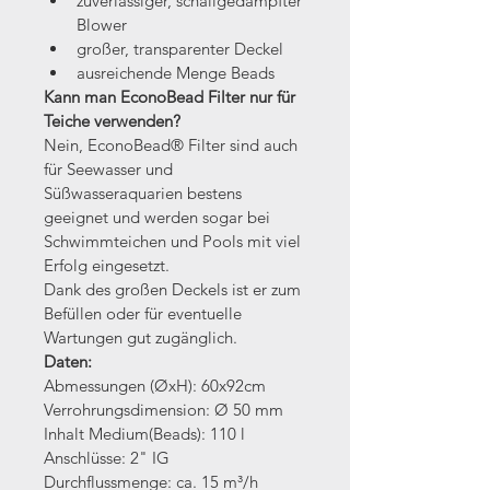
zuverlässiger, schallgedämpfter 
Blower
großer, transparenter Deckel
ausreichende Menge Beads
Kann man EconoBead Filter nur für 
Teiche verwenden?
Nein, EconoBead® Filter sind auch 
für Seewasser und 
Süßwasseraquarien bestens 
geeignet und werden sogar bei 
Schwimmteichen und Pools mit viel 
Erfolg eingesetzt.
Dank des großen Deckels ist er zum 
Befüllen oder für eventuelle 
Wartungen gut zugänglich.
Daten:
Abmessungen (ØxH): 60x92cm
Verrohrungsdimension: Ø 50 mm
Inhalt Medium(Beads): 110 l
Anschlüsse: 2" IG
Durchflussmenge: ca. 15 m³/h