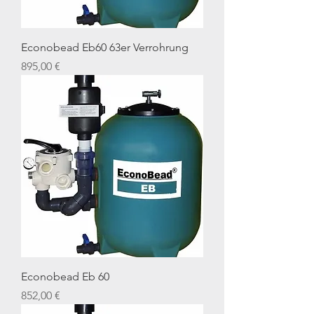
Econobead Eb60 63er Verrohrung
Preis
895,00 €
Econobead Eb 60
Preis
852,00 €