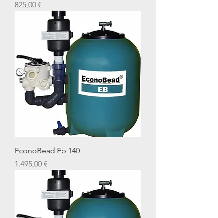
Preis
825,00 €
EconoBead Eb 140
Preis
1.495,00 €