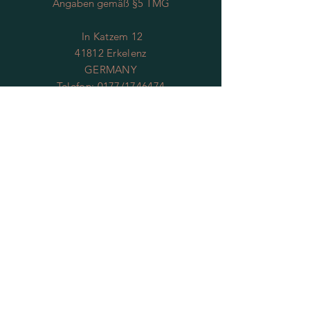
Angaben gemäß §5 TMG
In Katzem 12
41812 Erkelenz
GERMANY
Telefon: 0177/1746474
Email:
th-greven@web.de
ÖFFNUNGSZEITEN
Öffnungszeiten:
Saisonpause
!!!Terminabsprache telefonisch oder per
Mail
JEDER Zeit möglich!!!